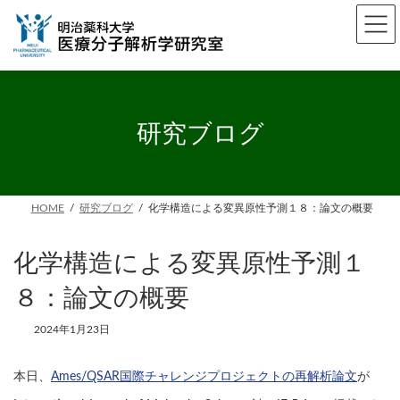
コ
ナ
ン
ビ
テ
ゲ
ン
ー
ツ
シ
へ
ョ
ス
ン
キ
に
研究ブログ
ッ
移
プ
動
HOME
研究ブログ
化学構造による変異原性予測１８：論文の概要
化学構造による変異原性予測１
８：論文の概要
2024年1月23日
本日、
Ames/QSAR国際チャレンジプロジェクトの再解析論文
が