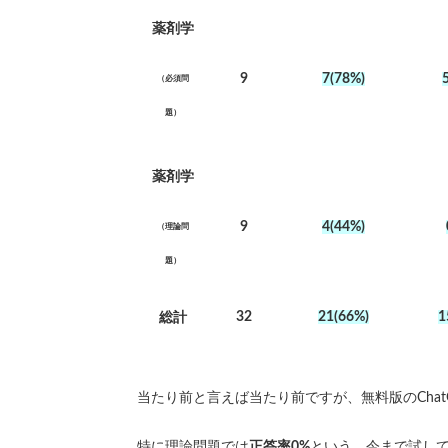
薬剤学
9
7(78%)
（必須問
題）
薬剤学
9
4(44%)
（理論問
題）
32
21(66%)
1
総計
当たり前と言えば当たり前ですが、無料版のChatGP
特に理論問題では
正答率0%
という、今まで試して