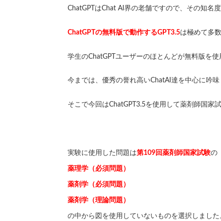
ChatGPTはChat AI界の老舗ですので、その知
ChatGPTの無料版で動作するGPT3.5
は極めて多
学生のChatGPTユーザーのほとんどが無料版を
今までは、優秀の誉れ高いChatAI達を中心に吟
そこで今回はChatGPT3.5を使用して薬剤師国
実験に使用した問題は
第109回薬剤師国家試験
の
薬理学（必須問題）
薬剤学（必須問題）
薬剤学（理論問題）
の中から図を使用していないものを選択しました