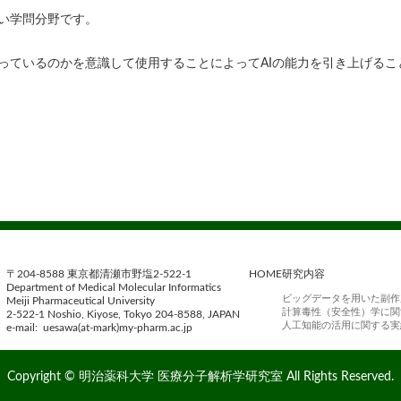
い学問分野です。
になっているのかを意識して使用することによってAIの能力を引き上げる
〒204-8588 東京都清瀬市野塩2-522-1
HOME
研究内容
Department of Medical Molecular Informatics
ビッグデータを用いた副作
Meiji Pharmaceutical University
計算毒性（安全性）学に関
2-522-1 Noshio, Kiyose, Tokyo 204-8588, JAPAN
人工知能の活用に関する実
e-mail: uesawa(at-mark)my-pharm.ac.jp
Copyright ©
明治薬科大学 医療分子解析学研究室
All Rights Reserved.