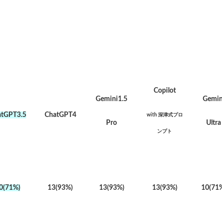
Copilot
Gemini1.5
Gemin
atGPT3.5
ChatGPT4
with
深津式プロ
Pro
Ultra
ンプト
0(71%)
13(93%)
13(93%)
13(93%)
10(71