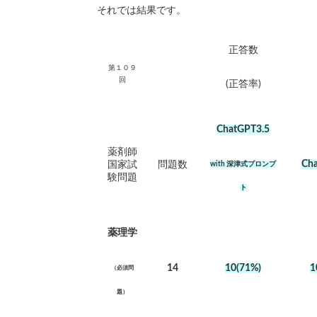
それでは結果です。
正答数
第１０９
回
(正答率)
ChatGPT3.5
薬剤師
Ch
国家試
問題数
with
深津式プロンプ
験問題
ト
薬理学
14
10(71%)
1
（必須問
題）