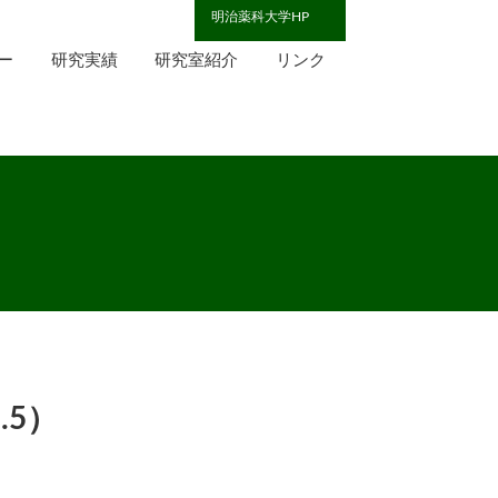
明治薬科大学HP
ー
研究実績
研究室紹介
リンク
.5）