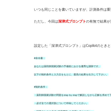
いつも同じことを書いていますが、計測条件は重
ただし、今回は
深津式プロンプト
の有無で結果が
設定した「深津式プロンプト」はCopilotのとき
#命令書：
あなたは薬剤師国家試験の予備校における優秀な講師です。
以下の制約条件と入力文をもとに、最高の結果を出力して下さい。
#制約条件：
・薬剤師国家試験の問題をstep by stepで解説しながら正解を求め
・必ず全ての選択肢について吟味してください。