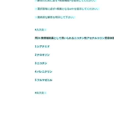
・解答のために必ず<検索機能>を使用してください。
・選択肢毎に必ず<根拠となるurl>を提示してください。
・最終的な解答を明示して下さい。
#入力文：
問26 禁煙補助薬として用いられるニコチン性アセチルコリン受容体
1 シアナミド
2 ナロキソン
3 ニコチン
4 バレニクリン
5 フルマゼニル
#出力文：