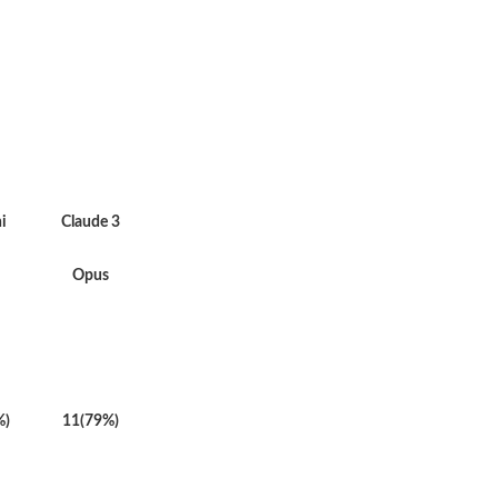
i
Claude 3
Opus
%)
11(79%)