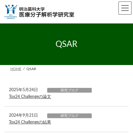
コ
ナ
ン
ビ
テ
ゲ
ン
ー
ツ
シ
へ
ョ
ス
ン
キ
に
QSAR
ッ
移
プ
動
HOME
QSAR
2025年5月24日
研究ブログ
Tox24 Challengeの論文
2024年9月21日
研究ブログ
Tox24 Challengeの結果