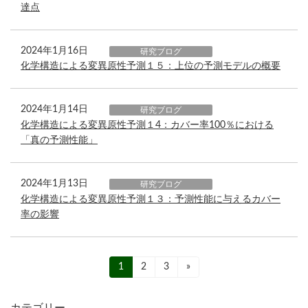
達点
2024年1月16日
研究ブログ
化学構造による変異原性予測１５：上位の予測モデルの概要
2024年1月14日
研究ブログ
化学構造による変異原性予測１4：カバー率100％における
「真の予測性能」
2024年1月13日
研究ブログ
化学構造による変異原性予測１３：予測性能に与えるカバー
率の影響
投
固
1
固
2
固
3
»
定
定
定
ペ
ペ
ペ
稿
ー
ー
ー
カテゴリー